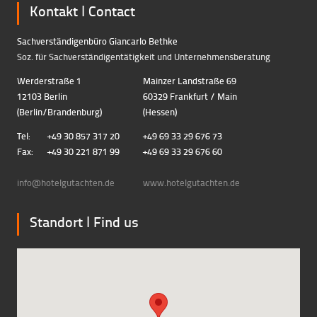
Kontakt ǀ Contact
Sachverständigenbüro Giancarlo Bethke
Soz. für Sachverständigentätigkeit und Unternehmensberatung
Werderstraße 1
Mainzer Landstraße 69
12103 Berlin
60329 Frankfurt / Main
(Berlin/Brandenburg)
(Hessen)
Tel:
+49 30 857 317 20
+49 69 33 29 676 73
Fax:
+49 30 221 871 99
+49 69 33 29 676 60
info@hotelgutachten.d
e
www.hotelgutachten.de
Standort ǀ Find us