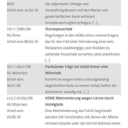
BGH
Die allgemeine Umlage von
Urteil vom 24.02.10
Verwaltungskosten auf den Mieter von
gewerbeflächen kann wirksam
formularvertraglich erfolgen. [...]
101 C 3385/09
Stornopauschale
AG Bonn
Regelungen in den AGBs eines reisevertrages,
Urteil vom 08.02.10
die für den Fall einer Stornierung eine vom
Reisepreis unabhängige, vom Kunden zu
zahlende Pauschale vorsehen, sind unwirksam.
[...]
331 C 5627/09
Parksünder trägt bei Unfall immer eine
AG München
Mitschuld
Urteil vom
Kommt es wegen eines ordnungswidrig
30.07.09
abgestellten Auto zu einem Unfall, haftet der
Aotofahrer anteilig mit. [...]
412 C 25702/09
KEINE Mietminderung wegen Lärms durch
AG München
Hotelgäste
Urteil vom
Eine Mietminderung darf nicht begründet
25.06.10
werden mit Umständen, mit denen der Mieter
rechnen musste oder die sich im Rahmen einer