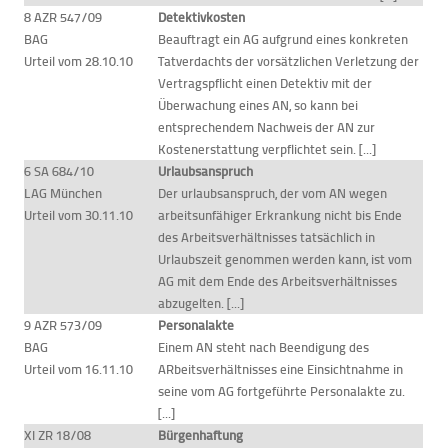
8 AZR 547/09
Detektivkosten
BAG
Beauftragt ein AG aufgrund eines konkreten
Urteil vom 28.10.10
Tatverdachts der vorsätzlichen Verletzung der
Vertragspflicht einen Detektiv mit der
Überwachung eines AN, so kann bei
entsprechendem Nachweis der AN zur
Kostenerstattung verpflichtet sein. [...]
6 SA 684/10
Urlaubsanspruch
LAG München
Der urlaubsanspruch, der vom AN wegen
Urteil vom 30.11.10
arbeitsunfähiger Erkrankung nicht bis Ende
des Arbeitsverhältnisses tatsächlich in
Urlaubszeit genommen werden kann, ist vom
AG mit dem Ende des Arbeitsverhältnisses
abzugelten. [...]
9 AZR 573/09
Personalakte
BAG
Einem AN steht nach Beendigung des
Urteil vom 16.11.10
ARbeitsverhältnisses eine Einsichtnahme in
seine vom AG fortgeführte Personalakte zu.
[...]
XI ZR 18/08
Bürgenhaftung