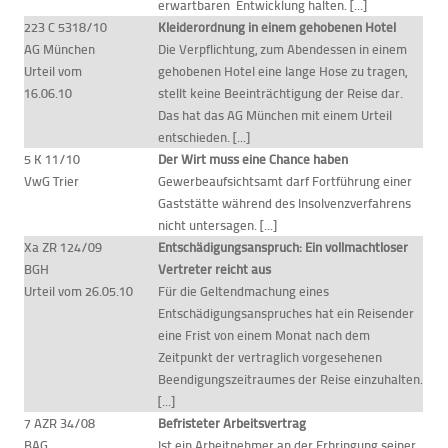
erwartbaren Entwicklung halten. [...]
223 C 5318/10
Kleiderordnung in einem gehobenen Hotel
AG München
Die Verpflichtung, zum Abendessen in einem
Urteil vom
gehobenen Hotel eine lange Hose zu tragen,
16.06.10
stellt keine Beeinträchtigung der Reise dar.
Das hat das AG München mit einem Urteil
entschieden. [...]
5 K 11/10
Der Wirt muss eine Chance haben
VwG Trier
Gewerbeaufsichtsamt darf Fortführung einer
Gaststätte während des Insolvenzverfahrens
nicht untersagen. [...]
Xa ZR 124/09
Entschädigungsanspruch: Ein vollmachtloser
BGH
Vertreter reicht aus
Urteil vom 26.05.10
Für die Geltendmachung eines
Entschädigungsanspruches hat ein Reisender
eine Frist von einem Monat nach dem
Zeitpunkt der vertraglich vorgesehenen
Beendigungszeitraumes der Reise einzuhalten.
[...]
7 AZR 34/08
Befristeter Arbeitsvertrag
BAG
Ist ein Arbeitnehmer an der Erbringung seiner