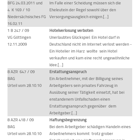
BFG 24.03.2011 und
Im Falle einer Scheidung müssen sich die
4 K 169 / 10
Eheleutein der Regel sowohl über den
Niedersächsisches FG
Versorgungsausgleich einigen.[...]
16.02.11
1 B 247 / 09
Hotelverlosung verboten
VG Göttingen
Unerlaubtes Glückspiel: Ein Hotel darf in
12.11.2009
Deutschland nicht im Internet verlost werden -
Ein Hotelier im Harz wollte sein Hotel
verkaufen und kam eine recht ungewöhnliche
Idee.[...]
8 AZR 647 / 09
Erstattungsanspruch
BAG
Ein Arbeitnehmer, mit der Billigung seines
Urteil vom 28.10.10
Arbeitgebers sein privates Fahrzeug in
Ausübung seiner Tätigkeit einsetzt, hat bei
enstandenem Unfallschaden einen
Erstattungsanspruch gegenüber dem
Arbeitgeber.[...]
8 AZR 418 / 09
Haftungsbegrenzung
BAG
Bei dem Arbeitgeber schädigen Handeln eines
Urteil vom 28.10.10
Arbeitnehmers kommt trotz grober