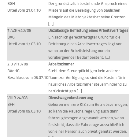
BGH
Der grundsätzlich bestehende Anspruch eines
Urteil vom 21.04.10
Mieters auf die Beseitigung von baulichen
Mängeln des Mietobjekteshat seine Grenzen.
[...]
7 AZR 640/08
Unzulässige Befristung eines Arbeitsvertrages
BAG
Ein sachlich gerechtfertigter Grund für die
Urteil vom 17.03.10
Befristung eines Arbeitsvertrages liegt vor,
wenn an der Arbeitsleistung nur ein
vorübergeender Bedarf besteht. [...]
2 B vl 13/09
Arbeitszimmer
BVerfG
Steht dem Steuerpflichtigen kein anderer
Beschluss vom 06.07.10
Raum zur Verfügung, so sind die Kosten für in
häusliches Arbeitszimmer steuermindernd zu
berücksichtigen.[...]
VIII R 24/08
Dienstwagenbesteuerung
BFH
Gehören mehrere KfZ zum Betriebsvermögen,
Urteil vom 09.03.10
so kann die Pauschalregelung auch dann
fahrzeugbezogen angewandt werden, wenn
feststeht, dass die Fahrzeuge ausschließlich
von einer Person auch privat genutzt werden.