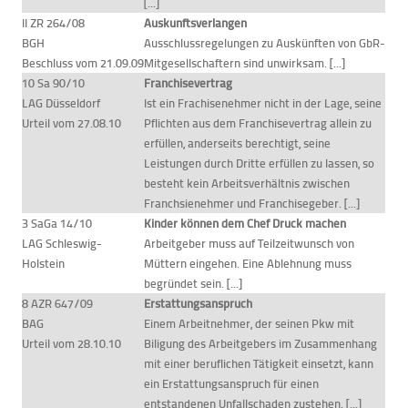
[...]
II ZR 264/08
Auskunftsverlangen
BGH
Ausschlussregelungen zu Auskünften von GbR-
Beschluss vom 21.09.09
Mitgesellschaftern sind unwirksam. [...]
10 Sa 90/10
Franchisevertrag
LAG Düsseldorf
Ist ein Frachisenehmer nicht in der Lage, seine
Urteil vom 27.08.10
Pflichten aus dem Franchisevertrag allein zu
erfüllen, anderseits berechtigt, seine
Leistungen durch Dritte erfüllen zu lassen, so
besteht kein Arbeitsverhältnis zwischen
Franchsienehmer und Franchisegeber. [...]
3 SaGa 14/10
Kinder können dem Chef Druck machen
LAG Schleswig-
Arbeitgeber muss auf Teilzeitwunsch von
Holstein
Müttern eingehen. Eine Ablehnung muss
begründet sein. [...]
8 AZR 647/09
Erstattungsanspruch
BAG
Einem Arbeitnehmer, der seinen Pkw mit
Urteil vom 28.10.10
Biligung des Arbeitgebers im Zusammenhang
mit einer beruflichen Tätigkeit einsetzt, kann
ein Erstattungsanspruch für einen
entstandenen Unfallschaden zustehen. [...]