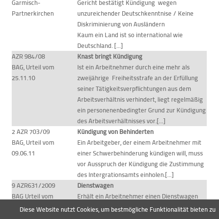
Garmisch-
Gericht bestätigt Kündigung wegen
Partnerkirchen
unzureichender Deutschkenntnise / Keine
Diskriminierung von Ausländern
Kaum ein Land ist so international wie
Deutschland. [...]
AZR 984/08
Knast bringt Kündigung
BAG, Urteil vom
Ist ein Arbeitnehmer durch eine mehr als
25.11.10
zweijährige Freiheitsstrafe an der Erfüllung
seiner Tätigkeitsverpflichtungen aus dem
Arbeitsverhältnis verhindert, liegt regelmäßig
ein personenenbedingter Grund zur Kündigung
des Arbeitsverhältnisses vor.[...]
2 AZR 703/09
Kündigung von Behinderten
BAG, Urteil vom
Ein Arbeitgeber, der einem Arbeitnehmer mit
09.06.11
einer Schwerbehinderung kündigen will, muss
vor Ausspruch der Kündigung die Zustimmung
des Intergrationsamts einholen.[...]
9 AZR631/2009
Dienstwagen
BAG Urteil vom
Erhält ein Arbeitnehmer einen Dienstwagen
14.12.2010
"auch zur privaten Nutzung", so liegt darin
Diese Website nutzt Cookies, um bestmögliche Funktionalität bieten zu
üblicherweise eine zusätzliche Gegenleistung