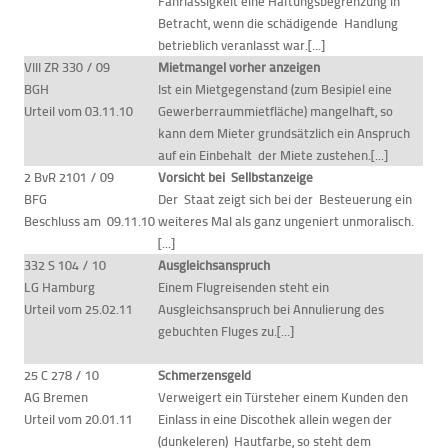
Fahrlässigkeit eine Haftungsbegrenzung in
Betracht, wenn die schädigende Handlung
betrieblich veranlasst war.[...]
VIII ZR 330 / 09
Mietmangel vorher anzeigen
BGH
Ist ein Mietgegenstand (zum Besipiel eine
Urteil vom 03.11.10
Gewerberraummietfläche) mangelhaft, so
kann dem Mieter grundsätzlich ein Anspruch
auf ein Einbehalt der Miete zustehen.[...]
2 BvR 2101 / 09
Vorsicht bei Sellbstanzeige
BFG
Der Staat zeigt sich bei der Besteuerung ein
Beschluss am 09.11.10
weiteres Mal als ganz ungeniert unmoralisch.
[...]
332 S 104 / 10
Ausgleichsanspruch
LG Hamburg
Einem Flugreisenden steht ein
Urteil vom 25.02.11
Ausgleichsanspruch bei Annulierung des
gebuchten Fluges zu.[...]
25 C 278 / 10
Schmerzensgeld
AG Bremen
Verweigert ein Türsteher einem Kunden den
Urteil vom 20.01.11
Einlass in eine Discothek allein wegen der
(dunkeleren) Hautfarbe, so steht dem