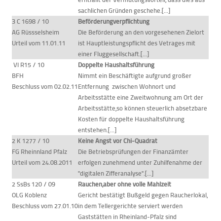
sachlichen Gründen geschehe.[...]
3 C 1698 / 10
Beförderungverpflichtung
AG Rüssselsheim
Die Beförderung an den vorgesehenen Zielort
Urteil vom 11.01.11
ist Hauptleistungspflicht des Vetrages mit
einer Fluggesellschaft.[...]
VI R15 / 10
Doppelte Haushaltsführung
BFH
Nimmt ein Beschäftigte aufgrund großer
Beschluss vom 02.02.11
Entfernung zwischen Wohnort und
Arbeitsstätte eine Zweitwohnung am Ort der
Arbeitsstätte,so können steuerlich absetzbare
Kosten für doppelte Haushaltsführung
entstehen.[...]
2 K 1277 / 10
Keine Angst vor Chi-Quadrat
FG Rheinnland Pfalz
Die Betriebsprüfungen der Finanzämter
Urteil vom 24.08.2011
erfolgen zunehmend unter Zuhilfenahme der
"digitalen Zifferanalyse".[...]
2 SsBs 120 / 09
Rauchen,aber ohne volle Mahlzeit
OLG Koblenz
Gericht bestätigt Bußgeld gegen Raucherlokal,
Beschluss vom 27.01.10
in dem Tellergerichte serviert werden
Gaststätten in Rheinland-Pfalz sind