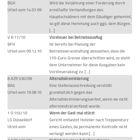
BGH
Wird die Verjährung einer Forderung durch
Urteil vom 14.07.09
ernsthafte Verhandlungen des
Hauptschuldners mit dem Gläubiger gehemmt,
so gilt diese Hemmung auch ggü. dem Bürgen.
[...]
V R 17/10
Vorsteuer bei Betriebsausflug
BFH
Ist bereits bei Planung der
Urteil vom 09.12.10
Betriebsveranstaltung abzusehen, dass die
110-Euro-Grenze überschritten wird, so steht
dem Unternehmer für diese Ausgaben kein
Vorsteuerabzug zu. [...]
8 AZR 530/09
Altersdiskreminierung
BAG
Eine Stellenausschreibung verstößt
Urteil vom 19.08.10
grundsätzlich gegen das
Altersdiskriminierungsverbot, wenn sie nicht
altersneutral verfasst wurde.
1 O 155/10
Wenn der Gast mal stürzt
LG Düsseldorf
Gericht entlastet Hotelier nach Treppensturz
Utreil vom
eines Gastes, da permanente Kontrolle nicht
verlangt werden kann.[...]