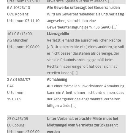
Urteil vom 09.09.10
erwärmte Speisen verkauft werden. [...]
6 A 10676/10
Alle Gewerbe untersagt bei Steuerschulden
OVG Koblenz
Wird ein Gewerbetreibender als unzuverlässig
Urteil vom 03.11.10
angesehen, so droht ihm eine
Gewerbeuntersagung gem. §35 GewO. [...]
161 C 8713/09
Lizenzgebühr
AG München
Verletzt jemand die ausschließlichen Rechte
Urteil vom 19.08.09
(z.B. Urheberrechte etc.) eines anderen, so soll
er nicht besser darstehen als derjenige, der
sich die Erlaubnis ordnungsgemäß beim
Rechtsinhaber eingeholt hat oder sich hat
erteilen lassen.[...]
2 AZR 603/07
Abmahnung
BAG
Aus einer formellen unwirksamen Abmahnung
Urteil vom
kann ein Arbeitnehmer nicht entnehmen, dass
19.02.09
der Arbeitgeber das abgemahnte Verhalten
billigen würde.[...]
23 O 416/08
Unter Vorbehalt erbrachte Miete muss bei
LG Coburg
Mietmangel vom Vermieter zurückgezahlt
Urteil vom 23.06.09
werden