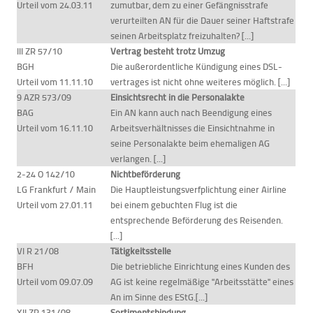
Urteil vom 24.03.11
zumutbar, dem zu einer Gefängnisstrafe
verurteilten AN für die Dauer seiner Haftstrafe
seinen Arbeitsplatz freizuhalten? [...]
III ZR 57/10
Vertrag besteht trotz Umzug
BGH
Die außerordentliche Kündigung eines DSL-
Urteil vom 11.11.10
vertrages ist nicht ohne weiteres möglich. [...]
9 AZR 573/09
Einsichtsrecht in die Personalakte
BAG
Ein AN kann auch nach Beendigung eines
Urteil vom 16.11.10
Arbeitsverhältnisses die Einsichtnahme in
seine Personalakte beim ehemaligen AG
verlangen. [...]
2-24 O 142/10
Nichtbeförderung
LG Frankfurt / Main
Die Hauptleistungsverfplichtung einer Airline
Urteil vom 27.01.11
bei einem gebuchten Flug ist die
entsprechende Beförderung des Reisenden.
[...]
VI R 21/08
Tätigkeitsstelle
BFH
Die betriebliche Einrichtung eines Kunden des
Urteil vom 09.07.09
AG ist keine regelmäßige "Arbeitsstätte" eines
An im Sinne des EStG.[...]
XII ZR 131/08
Sortimentsbindung