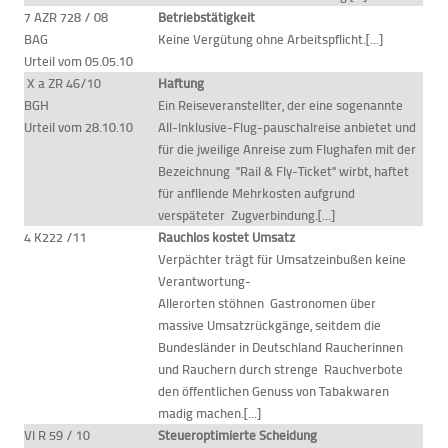
7 AZR 728 / 08
Betriebstätigkeit
BAG
Keine Vergütung ohne Arbeitspflicht.[...]
Urteil vom 05.05.10
X a ZR 46/10
Haftung
BGH
Ein Reiseveranstellter, der eine sogenannte
Urteil vom 28.10.10
All-Inklusive-Flug-pauschalreise anbietet und
für die jweilige Anreise zum Flughafen mit der
Bezeichnung "Rail & Fly-Ticket" wirbt, haftet
für anfllende Mehrkosten aufgrund
verspäteter Zugverbindung.[...]
4 K222 /11
Rauchlos kostet Umsatz
Verpächter trägt für Umsatzeinbußen keine
Verantwortung-
Allerorten stöhnen Gastronomen über
massive Umsatzrückgänge, seitdem die
Bundesländer in Deutschland Raucherinnen
und Rauchern durch strenge Rauchverbote
den öffentlichen Genuss von Tabakwaren
madig machen.[...]
VI R 59 / 10
Steueroptimierte Scheidung