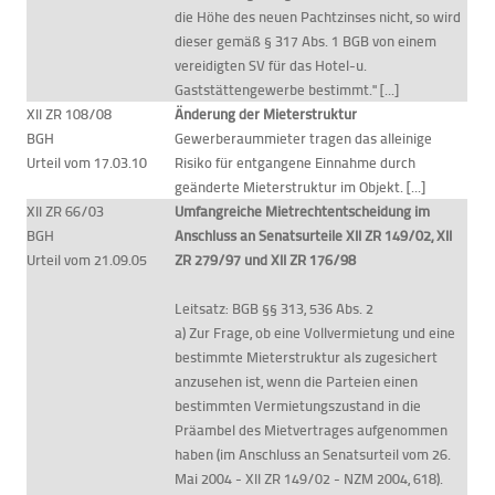
die Höhe des neuen Pachtzinses nicht, so wird
dieser gemäß § 317 Abs. 1 BGB von einem
vereidigten SV für das Hotel-u.
Gaststättengewerbe bestimmt." [...]
XII ZR 108/08
Änderung der Mieterstruktur
BGH
Gewerberaummieter tragen das alleinige
Urteil vom 17.03.10
Risiko für entgangene Einnahme durch
geänderte Mieterstruktur im Objekt. [...]
XII ZR 66/03
Umfangreiche Mietrechtentscheidung im
BGH
Anschluss an Senatsurteile XII ZR 149/02, XII
Urteil vom 21.09.05
ZR 279/97 und XII ZR 176/98
Leitsatz: BGB §§ 313, 536 Abs. 2
a) Zur Frage, ob eine Vollvermietung und eine
bestimmte Mieterstruktur als zugesichert
anzusehen ist, wenn die Parteien einen
bestimmten Vermietungszustand in die
Präambel des Mietvertrages aufgenommen
haben (im Anschluss an Senatsurteil vom 26.
Mai 2004 - XII ZR 149/02 - NZM 2004, 618).