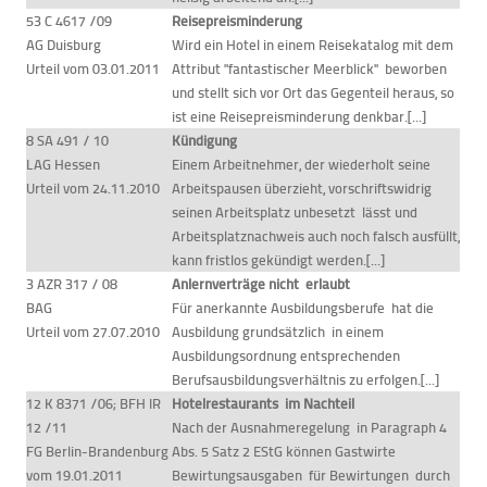
53 C 4617 /09
Reisepreisminderung
AG Duisburg
Wird ein Hotel in einem Reisekatalog mit dem
Urteil vom 03.01.2011
Attribut "fantastischer Meerblick" beworben
und stellt sich vor Ort das Gegenteil heraus, so
ist eine Reisepreisminderung denkbar.[...]
8 SA 491 / 10
Kündigung
LAG Hessen
Einem Arbeitnehmer, der wiederholt seine
Urteil vom 24.11.2010
Arbeitspausen überzieht, vorschriftswidrig
seinen Arbeitsplatz unbesetzt lässt und
Arbeitsplatznachweis auch noch falsch ausfüllt,
kann fristlos gekündigt werden.[...]
3 AZR 317 / 08
Anlernverträge nicht erlaubt
BAG
Für anerkannte Ausbildungsberufe hat die
Urteil vom 27.07.2010
Ausbildung grundsätzlich in einem
Ausbildungsordnung entsprechenden
Berufsausbildungsverhältnis zu erfolgen.[...]
12 K 8371 /06; BFH IR
Hotelrestaurants im Nachteil
12 /11
Nach der Ausnahmeregelung in Paragraph 4
FG Berlin-Brandenburg
Abs. 5 Satz 2 EStG können Gastwirte
vom 19.01.2011
Bewirtungsausgaben für Bewirtungen durch