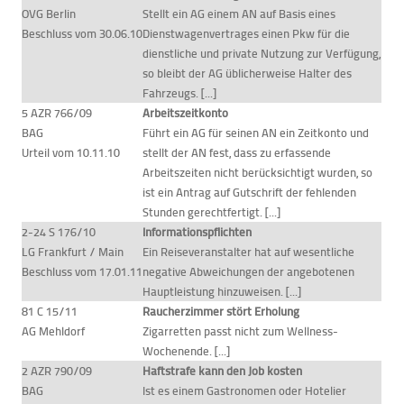
OVG Berlin
Stellt ein AG einem AN auf Basis eines
Beschluss vom 30.06.10
Dienstwagenvertrages einen Pkw für die
dienstliche und private Nutzung zur Verfügung,
so bleibt der AG üblicherweise Halter des
Fahrzeugs. [...]
5 AZR 766/09
Arbeitszeitkonto
BAG
Führt ein AG für seinen AN ein Zeitkonto und
Urteil vom 10.11.10
stellt der AN fest, dass zu erfassende
Arbeitszeiten nicht berücksichtigt wurden, so
ist ein Antrag auf Gutschrift der fehlenden
Stunden gerechtfertigt. [...]
2-24 S 176/10
Informationspflichten
LG Frankfurt / Main
Ein Reiseveranstalter hat auf wesentliche
Beschluss vom 17.01.11
negative Abweichungen der angebotenen
Hauptleistung hinzuweisen. [...]
81 C 15/11
Raucherzimmer stört Erholung
AG Mehldorf
Zigarretten passt nicht zum Wellness-
Wochenende. [...]
2 AZR 790/09
Haftstrafe kann den Job kosten
BAG
Ist es einem Gastronomen oder Hotelier