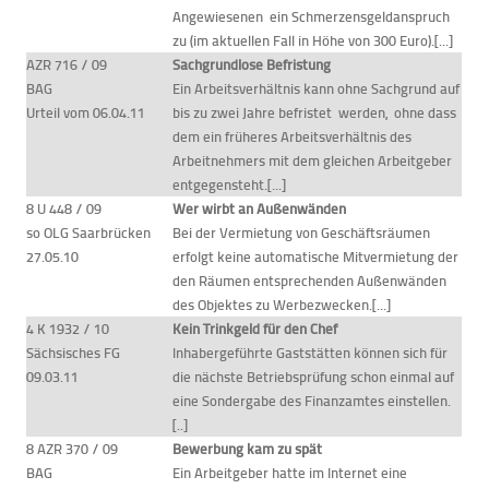
Angewiesenen ein Schmerzensgeldanspruch
zu (im aktuellen Fall in Höhe von 300 Euro).[...]
AZR 716 / 09
Sachgrundlose Befristung
BAG
Ein Arbeitsverhältnis kann ohne Sachgrund auf
Urteil vom 06.04.11
bis zu zwei Jahre befristet werden, ohne dass
dem ein früheres Arbeitsverhältnis des
Arbeitnehmers mit dem gleichen Arbeitgeber
entgegensteht.[...]
8 U 448 / 09
Wer wirbt an Außenwä
nden
so OLG Saarbrücken
Bei der Vermietung von Geschäftsräumen
27.05.10
erfolgt keine automatische Mitvermietung der
den Räumen entsprechenden Außenwänden
des Objektes zu Werbezwecken.[...]
4 K 1932 / 10
Kein Trinkgeld für den Chef
Sächsisches FG
Inhabergeführte Gaststätten können sich für
09.03.11
die nächste Betriebsprüfung schon einmal auf
eine Sondergabe des Finanzamtes einstellen.
[..]
8 AZR 370 / 09
Bewerbung kam zu spät
BAG
Ein Arbeitgeber hatte im Internet eine