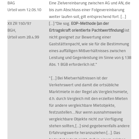
BAG
Eine Zielvereinbarung zwischen AG und AN, die
Urteil vom 12.05.10
bis zum Abschluss einer Folgevereinbarung
weiter laufen soll, gilt entsprechend fort. [...]
XII ZR 150/97
[...] "Die sog.
EOP-Methode (an der
BGH,
Ertragskraft orientierte Pachtwertfindung)
ist
Urteil vom 28.4.99
nicht geeignet zur Bewertung einer
Gaststättenpacht, wie sie für die Bestimmung
eines auffälligen Mißverhältnisses zwischen
Leistung und Gegenleistung im Sinne von § 138
Abs. 1 BGB erforderlich ist."
" [...] Bei Mietverhältnissen ist der
Verkehrswert und damit die ortsübliche
Marktmiete in der Regel als Vergleichsmiete,
d.h. durch Vergleich mit den erzielten Mieten
für andere vergleichbare Mietobjekte,
festzustellen....Nur wenn ausnahmsweise
vergleichbare Objekte nicht zur Verfügung
stehen sollten, [...] sind gegebenenfalls andere
Erfahrungswerte heranzuziehen [...]. Das