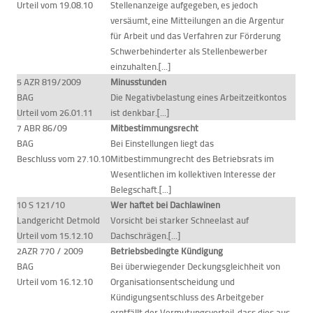
Urteil vom 19.08.10
Stellenanzeige aufgegeben, es jedoch
versäumt, eine Mitteilungen an die Argentur
für Arbeit und das Verfahren zur Förderung
Schwerbehinderter als Stellenbewerber
einzuhalten.[...]
5 AZR 819/2009
Minusstunden
BAG
Die Negativbelastung eines Arbeitzeitkontos
Urteil vom 26.01.11
ist denkbar.[...]
7 ABR 86/09
Mitbestimmungsrecht
BAG
Bei Einstellungen liegt das
Beschluss vom 27.10.10
Mitbestimmungrecht des Betriebsrats im
Wesentlichen im kollektiven Interesse der
Belegschaft.[...]
10 S 121/10
Wer haftet bei Dachlawinen
Landgericht Detmold
Vorsicht bei starker Schneelast auf
Urteil vom 15.12.10
Dachschrägen.[...]
2AZR 770 / 2009
Betriebsbedingte Kündigung
BAG
Bei überwiegender Deckungsgleichheit von
Urteil vom 16.12.10
Organisationsentscheidung und
Kündigungsentschluss des Arbeitgeber
erntfällt der Vermutungsvorteil, dass dies aus