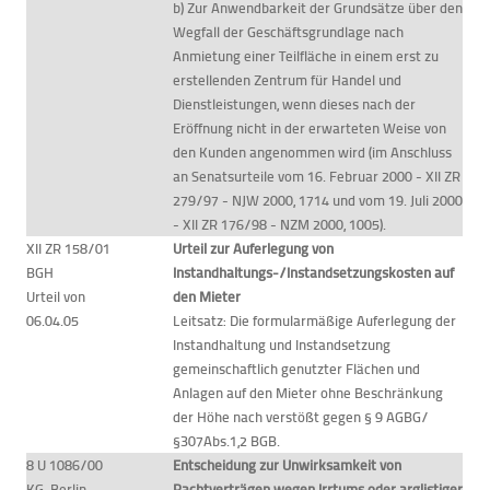
b) Zur Anwendbarkeit der Grundsätze über den
Wegfall der Geschäftsgrundlage nach
Anmietung einer Teilfläche in einem erst zu
erstellenden Zentrum für Handel und
Dienstleistungen, wenn dieses nach der
Eröffnung nicht in der erwarteten Weise von
den Kunden angenommen wird (im Anschluss
an Senatsurteile vom 16. Februar 2000 - XII ZR
279/97 - NJW 2000, 1714 und vom 19. Juli 2000
- XII ZR 176/98 - NZM 2000, 1005).
XII ZR 158/01
Urteil zur Auferlegung von
BGH
Instandhaltungs-/Instandsetzungskosten auf
Urteil von
den Mieter
06.04.05
Leitsatz: Die formularmäßige Auferlegung der
Instandhaltung und Instandsetzung
gemeinschaftlich genutzter Flächen und
Anlagen auf den Mieter ohne Beschränkung
der Höhe nach verstößt gegen § 9 AGBG/
§307Abs.1,2 BGB.
8 U 1086/00
Entscheidung zur Unwirksamkeit von
KG-Berlin
Pachtverträgen wegen Irrtums oder arglistiger