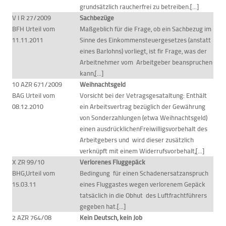
grundsätzlich raucherfrei zu betreiben.[...]
V I R 27/2009
Sachbezüge
BFH Urteil vom
Maßgeblich für die Frage, ob ein Sachbezug im
11.11.2011
Sinne des Einkommensteuergesetzes (anstatt
eines Barlohns) vorliegt, ist fir Frage, was der
Arbeitnehmer vom Arbeitgeber beanspruchen
kann,[...]
10 AZR 671/2009
Weihnachtsgeld
BAG Urteil vom
Vorsicht bei der Vetragsgesataltung: Enthält
08.12.2010
ein Arbeitsvertrag bezüglich der Gewährung
von Sonderzahlungen (etwa Weihnachtsgeld)
einen ausdrücklichenFreiwilligsvorbehalt des
Arbeitgebers und wird dieser zusätzlich
verknüpft mit einem Widerrufsvorbehalt,[...]
X ZR 99/10
Verlorenes Fluggepäck
BHG,Urteil vom
Bedingung für einen Schadenersatzanspruch
15.03.11
eines Fluggastes wegen verlorenem Gepäck
tatsäclich in die Obhut des Luftfrachtführers
gegeben hat.[...]
2 AZR 764/08
Kein Deutsch, kein Job