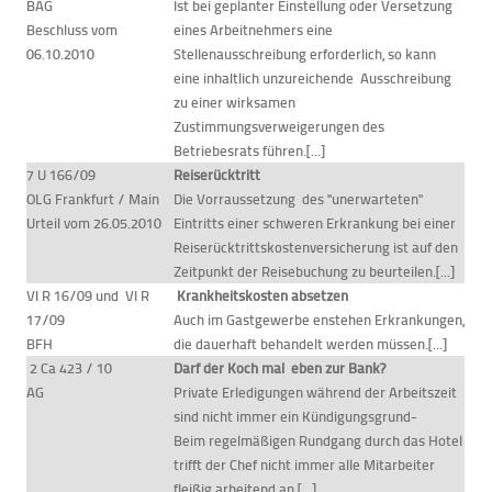
BAG
Ist bei geplanter Einstellung oder Versetzung
Beschluss vom
eines Arbeitnehmers eine
06.10.2010
Stellenausschreibung erforderlich, so kann
eine inhaltlich unzureichende Ausschreibung
zu einer wirksamen
Zustimmungsverweigerungen des
Betriebesrats führen.[...]
7 U 166/09
Reiserücktritt
OLG Frankfurt / Main
Die Vorraussetzung des "unerwarteten"
Urteil vom 26.05.2010
Eintritts einer schweren Erkrankung bei einer
Reiserücktrittskostenversicherung ist auf den
Zeitpunkt der Reisebuchung zu beurteilen.[...]
VI R 16/09 und VI R
Krankheitskosten absetzen
17/09
Auch im Gastgewerbe enstehen Erkrankungen,
BFH
die dauerhaft behandelt werden müssen.[...]
2 Ca 423 / 10
Darf der Koch mal eben zur Bank?
AG
Private Erledigungen während der Arbeitszeit
sind nicht immer ein Kündigungsgrund-
Beim regelmäßigen Rundgang durch das Hotel
trifft der Chef nicht immer alle Mitarbeiter
fleißig arbeitend an.[...]