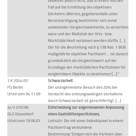
bedeutet jedoch nicht, daß in einem solchen
Fall auf die Ermittlung des objektiven
(Verkehrs-)Wertes, gegebenenfalls unter
Berücksichtigung bestimmter sich sonst
anbietender Vergleichselemente, zu verzichten
wäre und der Maßstab der Orts- bzw.
Marktüblichkeit verlassen werden dürfte. [...].
Der für die Beurteilung nach § 138 Abs. 1 BGB
maßgebliche objektive Pachtwert ... ist danach
grundsätzlich als Vergleichswert auf der
Grundlage der marktüblichen Pachtzinsen für
vergleichbare Objekte zu bestimmen [...]."
7 K 7024/07
Schwarzarbeit
FG Berlin
Der unangemeldete Besuch des Zolls bei
Urteil vom 04.11.09
Verdacht des ordnungswidrigen Verhaltens
durch Schwarzarbeit ist gerechtfertigt. [...]
24 U 210/06
Entscheidung zur angemessenen Anpassung
OLG Düsseldorf
eines Gaststättenpachtzinses,
Urteil vom 19.06.07
Leitsatz: Die mit einer Indexklausel in einem
Pachtvertrag verbundene
Bestimmung:"Einigen sich die Parteien über