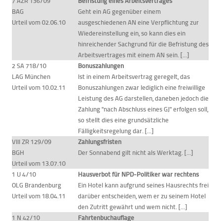
7 AZR 136/09
Befristung eines Arbeitsvertrages
BAG
Geht ein AG gegenüber einem
Urteil vom 02.06.10
ausgeschiedenen AN eine Verpflichtung zur
Wiedereinstellung ein, so kann dies ein
hinreichender Sachgrund für die Befristung des
Arbeitsvertrages mit einem AN sein. [...]
2 SA 718/10
Bonuszahlungen
LAG München
Ist in einem Arbeitsvertrag geregelt, das
Urteil vom 10.02.11
Bonuszahlungen zwar lediglich eine freiwillige
Leistung des AG darstellen, daneben jedoch die
Zahlung "nach Abschluss eines GJ" erfolgen soll,
so stellt dies eine grundsätzliche
Fälligkeitsregelung dar. [...]
VIII ZR 129/09
Zahlungsfristen
BGH
Der Sonnabend gilt nicht als Werktag. [...]
Urteil vom 13.07.10
1 U 4/10
Hausverbot für NPD-Politiker war rechtens
OLG Brandenburg
Ein Hotel kann aufgrund seines Hausrechts frei
Urteil vom 18.04.11
darüber entscheiden, wem er zu seinem Hotel
den Zutritt gewährt und wem nicht. [...]
1 N 42/10
Fahrtenbuchauflage