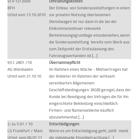
VI R 12/2009
Umrüstungskosten
BFH
Der Einbau von Sonderausstattungen in einen
Urteil vom 13.10.2010
zur privaten Nutzung überlassenen
Dienstwagen ist nur dann in die bei der
Einkommenssteuer relevante
Bemmessungsgrundlage einzubeziehen, wenn
die Sonderausstettung bereits vom Werk aus
zum Zeitpunkt der Erstzulassung des
Fahrzeugsvorhanden ist.[...]
93 C 2801 /10
Übernahmepflicht
AG Wiesbaden
Im Rahmen eines Wäche - Mietvertrages hat
Urteil vom 21.10.10
der Anbieter im Rahmen der wirksam
vereinbarten Allgemeinen
Geschäftsbedingungen (AGB) geregel, dass der
Kunde bei Beedigung des Vetrages die für ihn
eingerichtete Bekleidung einschließlich
Firmen- und Namensebleme käuflich
abzunehmenhat.[...]
2-24 S 61 / 10
Entschädigungen
LG Frankfurt / Main
Wenn es um Entschädigung geht, zählt meist
Urteil vom 06.01.11
die individuelle Einzelbetrachtung.[...]